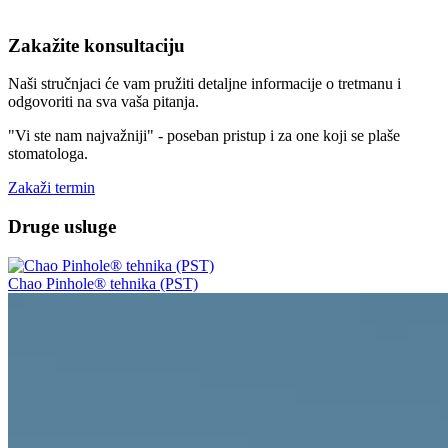
Zakažite konsultaciju
Naši stručnjaci će vam pružiti detaljne informacije o tretmanu i
odgovoriti na sva vaša pitanja.
"Vi ste nam najvažniji" - poseban pristup i za one koji se plaše
stomatologa.
Zakaži termin
Druge usluge
Chao Pinhole® tehnika (PST)