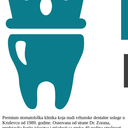
Premium stomatološka klinika koja nudi vrhunske dentalne usluge u
Kruševcu od 1989. godine. Osnovana od strane Dr. Zorana,
predstavlja fuziju iskustva i mladosti sa preko 40 godina stručnosti.