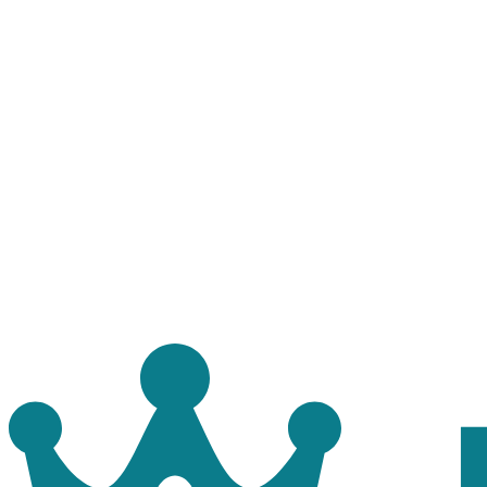
Zakažite pregled
Ime i prezime
Email adresa
Broj telefona
Usluga
Datum
Vreme
Poruka (opcionalno)
Zakaži termin