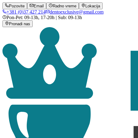
Pozovite
Email
Radno vreme
Lokacija
+381 (0)37 427 214
dentoexclusive@gmail.com
Pon-Pet: 09-13h, 17-20h | Sub: 09-13h
Pronadi nas