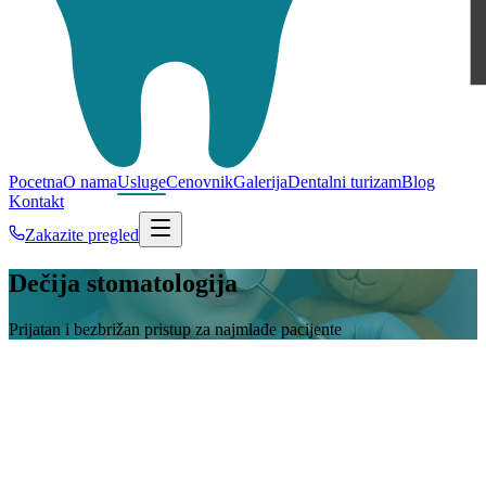
Pocetna
O nama
Usluge
Cenovnik
Galerija
Dentalni turizam
Blog
Kontakt
Zakazite pregled
Dečija stomatologija
Prijatan i bezbrižan pristup za najmlađe pacijente