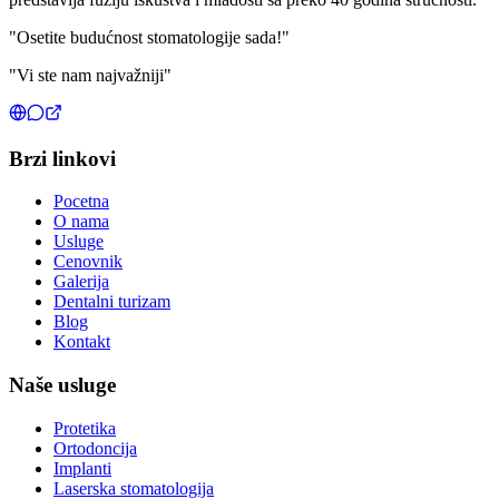
"Osetite budućnost stomatologije sada!"
"Vi ste nam najvažniji"
Brzi linkovi
Pocetna
O nama
Usluge
Cenovnik
Galerija
Dentalni turizam
Blog
Kontakt
Naše usluge
Protetika
Ortodoncija
Implanti
Laserska stomatologija